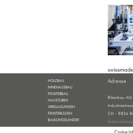
Adresse
HOLZBAU
INNENAUSBAU
FENSTERBAU
Biberbau AG
HAUSTÜREN
Industriestras
VERGLASUNGEN
FENSTERLÄDEN
CH - 8836 B
BALKONGELÄNDER
diefensterbau
Cookie In