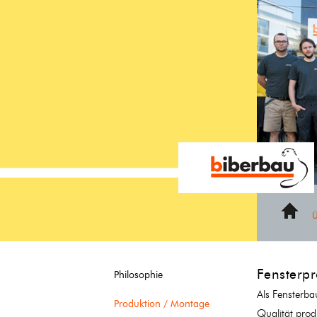
https://eingangsverglasung.ch/produktionmontage
Home
Fensterpr
Philosophie
Als Fensterba
Produktion / Montage
Qualität prod