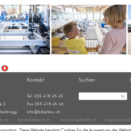
Kontakt
Suchen
Tel. 055 418 45 45
se 2
Fax 055 418 45 46
iberbrugg
info@biberbau.ch
er.ch
fensterlieferant.ch
sanierungsfenster.ch
eingangsvergl
formation: Diese Website benötigt Cookies für die Auswertung der Websit