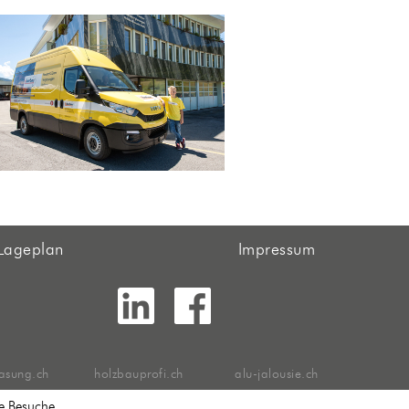
Lageplan
Impressum
asung.ch
holzbauprofi.ch
alu-jalousie.ch
e Besuche.